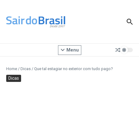
Ir para o conteúdo
Menu
Home
/
Dicas
/
Que tal estagiar no exterior com tudo pago?
Dicas