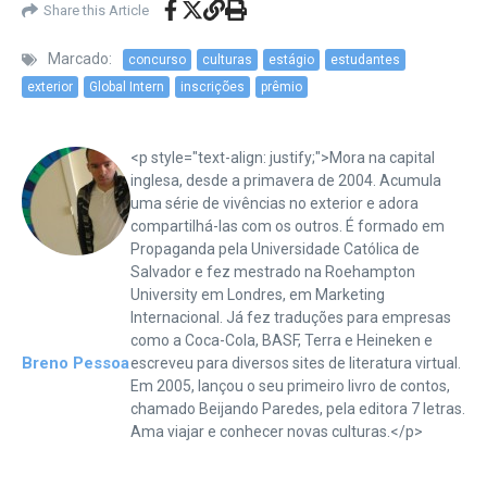
Share this Article
Marcado:
concurso
culturas
estágio
estudantes
exterior
Global Intern
inscrições
prêmio
<p style="text-align: justify;">Mora na capital
inglesa, desde a primavera de 2004. Acumula
uma série de vivências no exterior e adora
compartilhá-las com os outros. É formado em
Propaganda pela Universidade Católica de
Salvador e fez mestrado na Roehampton
University em Londres, em Marketing
Internacional. Já fez traduções para empresas
como a Coca-Cola, BASF, Terra e Heineken e
Breno Pessoa
escreveu para diversos sites de literatura virtual.
Em 2005, lançou o seu primeiro livro de contos,
chamado Beijando Paredes, pela editora 7 letras.
Ama viajar e conhecer novas culturas.</p>