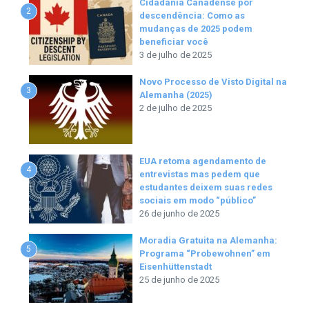
Cidadania Canadense por
2
descendência: Como as
mudanças de 2025 podem
beneficiar você
3 de julho de 2025
Novo Processo de Visto Digital na
3
Alemanha (2025)
2 de julho de 2025
EUA retoma agendamento de
4
entrevistas mas pedem que
estudantes deixem suas redes
sociais em modo “público”
26 de junho de 2025
Moradia Gratuita na Alemanha:
5
Programa “Probewohnen” em
Eisenhüttenstadt
25 de junho de 2025