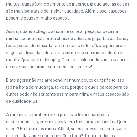
muitas roupas (principalmente de inverno), já que aqui as coisas
são mais baratas e de melhor qualidade. Além disso, casacões
pesam e ocupam muito espaço”.
Assim, quando chegou a hora de colocar peça por peça na
minha querida mala preta cheia de adesivos gigantes da Disney
(para poder identificá-la facilmente na esteira!), até pensei em
seguir as dicas da galera, mas como não sou muito adepta do
mantra “pratique o desapego”, acabei colocando vários casacos
de inverno que amo… sem medo de ser feliz!
E até agora não me arrependi nenhum pouco de ter feito isso
(só na hora da mudança, talvez), porque o que é barato para os
outros pode não ser tanto assim para mim, e meus casacos são
de qualidade, uai!
A mulherada também dizia para não levar shampoos,
condicionadores, cremes pois lá era tudo uma pechincha. Quer
saber? Eu trouxe os meus. Afinal, se eu pudesse economizar no
começo da viagem, por que não o faria? Trouxe todos os