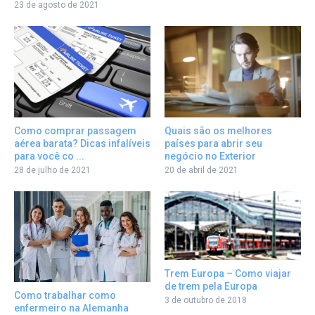
23 de agosto de 2021
Como comprar passagem
Quais são os melhores
aérea barata? Dicas infalíveis
países para abrir seu
para você co ...
negócio no Exterior
28 de julho de 2021
20 de abril de 2021
Trem Europa – Como viajar
de trem pela Europa
Como trabalhar como
3 de outubro de 2018
enfermeiro na Alemanha