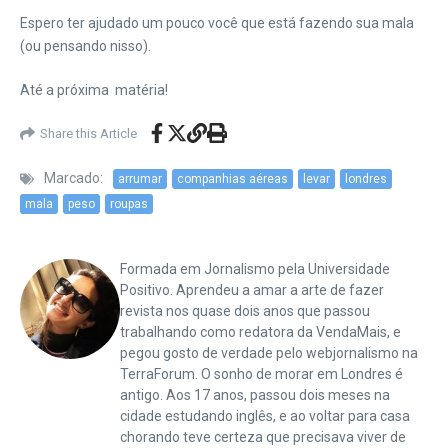
Espero ter ajudado um pouco você que está fazendo sua mala
(ou pensando nisso).
Até a próxima matéria!
Share this Article
Marcado:
arrumar
companhias aéreas
levar
londres
mala
peso
roupas
Formada em Jornalismo pela Universidade
Positivo. Aprendeu a amar a arte de fazer
revista nos quase dois anos que passou
trabalhando como redatora da VendaMais, e
pegou gosto de verdade pelo webjornalismo na
TerraForum. O sonho de morar em Londres é
antigo. Aos 17 anos, passou dois meses na
cidade estudando inglês, e ao voltar para casa
chorando teve certeza que precisava viver de