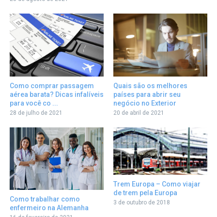
Como comprar passagem
Quais são os melhores
aérea barata? Dicas infalíveis
países para abrir seu
para você co ...
negócio no Exterior
28 de julho de 2021
20 de abril de 2021
Trem Europa – Como viajar
de trem pela Europa
Como trabalhar como
3 de outubro de 2018
enfermeiro na Alemanha