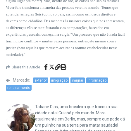
algum lugar pra morar). Mas, dentro de nós, as coisas não são as mesmas.
Viver fora transforma a maneira das pessoas verem o mundo. Temos que
aprender as regras (leis) do novo país, assim como os nossos direitos e
deveres como cidadãos. Das menores às maiores coisas que nos apresentam,
as diferenças vão se manifestando e as comparações, baseados em
experiências pessoais, começam a surgir. “Um processo que não é nada fácil
traz muitos conflitos – muitas vezes pessoais, outras, até mesmo com a
justiça (para aqueles que recusam aceitar as normas estabelecidas nessa
sociedade).”
Share this Article
Marcado:
exterior
imigração
imigrar
informação
renascimento
Tatiane Dias, uma brasileira que trocou a sua
cidade natal Cuiabá pelo mundo. Mora
atualmente em Berlin, mas, sempre que pode dá
um pulinho na sua terra para matar saudade!