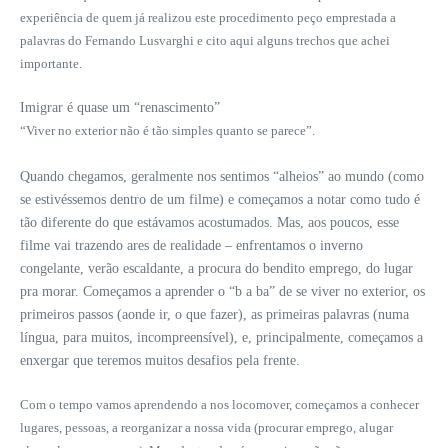
experiência de quem já realizou este procedimento peço emprestada a
palavras do Fernando Lusvarghi e cito aqui alguns trechos que achei
importante.
Imigrar é quase um “renascimento”
“Viver no exterior não é tão simples quanto se parece”.
Quando chegamos, geralmente nos sentimos “alheios” ao mundo (como
se estivéssemos dentro de um filme) e começamos a notar como tudo é
tão diferente do que estávamos acostumados. Mas, aos poucos, esse
filme vai trazendo ares de realidade – enfrentamos o inverno
congelante, verão escaldante, a procura do bendito emprego, do lugar
pra morar. Começamos a aprender o “b a ba” de se viver no exterior, os
primeiros passos (aonde ir, o que fazer), as primeiras palavras (numa
língua, para muitos, incompreensível), e, principalmente, começamos a
enxergar que teremos muitos desafios pela frente.
Com o tempo vamos aprendendo a nos locomover, começamos a conhecer
lugares, pessoas, a reorganizar a nossa vida (procurar emprego, alugar