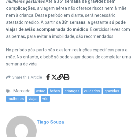
mulheres gestantes
.
Até a
36ª semana de gravidez sem
complicações
, a viagem aérea não oferece riscos nem à mãe
nem à criança. Desse período em diante, será necessário
atestado médico. A partir da
38ª semana
, a gestante
só pode
viajar de avião acompanhada do médico
. Exercícios leves com
as pernas, para evitar a imobilidade, são recomendados.
No período pós-parto não existem restrições específicas para a
mãe. No entanto, o bebê só pode viajar depois de completar uma
semana de vida.
Share this Article
Marcado:
aviao
bebes
crianças
cuidados
gravidas
mulheres
viajar
vôo
Tiago Souza