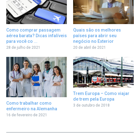
Como comprar passagem
Quais são os melhores
aérea barata? Dicas infalíveis
países para abrir seu
para você co ...
negócio no Exterior
28 de julho de 2021
20 de abril de 2021
Trem Europa – Como viajar
de trem pela Europa
Como trabalhar como
3 de outubro de 2018
enfermeiro na Alemanha
16 de fevereiro de 2021