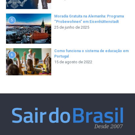
Moradia Gratuita na Alemanha: Programa
5
“Probewohnen” em Eisenhüttenstadt
25 de junho de 2025
Como funciona o sistema de educação em
6
Portugal
15 de agosto de 2022