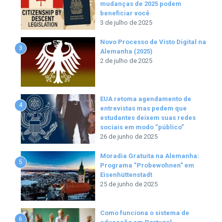
mudanças de 2025 podem
beneficiar você
3 de julho de 2025
Novo Processo de Visto Digital na
3
Alemanha (2025)
2 de julho de 2025
EUA retoma agendamento de
4
entrevistas mas pedem que
estudantes deixem suas redes
sociais em modo “público”
26 de junho de 2025
Moradia Gratuita na Alemanha:
5
Programa “Probewohnen” em
Eisenhüttenstadt
25 de junho de 2025
Como funciona o sistema de
6