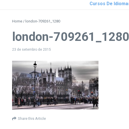
Cursos De Idioma
Home
/
london-709261_1280
london-709261_128
23 de setembro de 2015
Share this Article