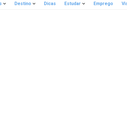
s
Destino
Dicas
Estudar
Emprego
Vi
0