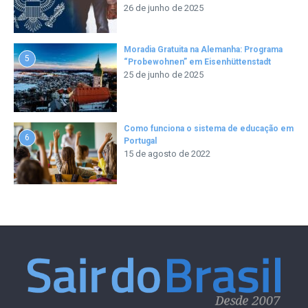
26 de junho de 2025
Moradia Gratuita na Alemanha: Programa
5
“Probewohnen” em Eisenhüttenstadt
25 de junho de 2025
Como funciona o sistema de educação em
6
Portugal
15 de agosto de 2022