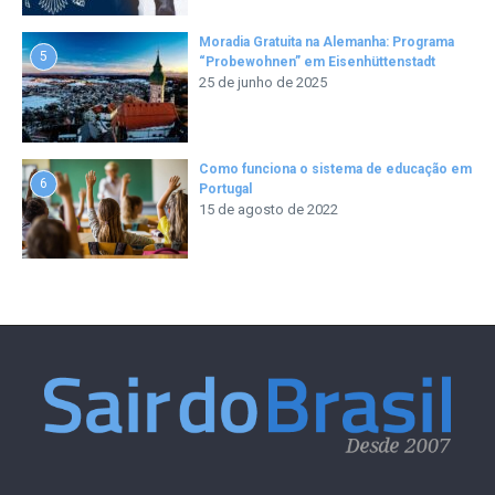
Moradia Gratuita na Alemanha: Programa
5
“Probewohnen” em Eisenhüttenstadt
25 de junho de 2025
Como funciona o sistema de educação em
6
Portugal
15 de agosto de 2022