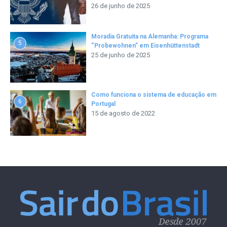
26 de junho de 2025
Moradia Gratuita na Alemanha: Programa
5
“Probewohnen” em Eisenhüttenstadt
25 de junho de 2025
Como funciona o sistema de educação em
6
Portugal
15 de agosto de 2022