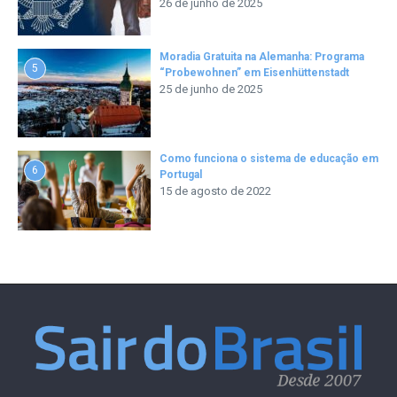
26 de junho de 2025
Moradia Gratuita na Alemanha: Programa
5
“Probewohnen” em Eisenhüttenstadt
25 de junho de 2025
Como funciona o sistema de educação em
6
Portugal
15 de agosto de 2022