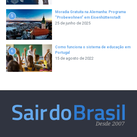
Moradia Gratuita na Alemanha: Programa
5
“Probewohnen” em Eisenhüttenstadt
25 de junho de 2025
Como funciona o sistema de educação em
6
Portugal
15 de agosto de 2022