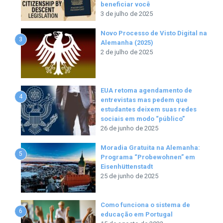
beneficiar você
3 de julho de 2025
Novo Processo de Visto Digital na
3
Alemanha (2025)
2 de julho de 2025
EUA retoma agendamento de
4
entrevistas mas pedem que
estudantes deixem suas redes
sociais em modo “público”
26 de junho de 2025
Moradia Gratuita na Alemanha:
5
Programa “Probewohnen” em
Eisenhüttenstadt
25 de junho de 2025
Como funciona o sistema de
6
educação em Portugal