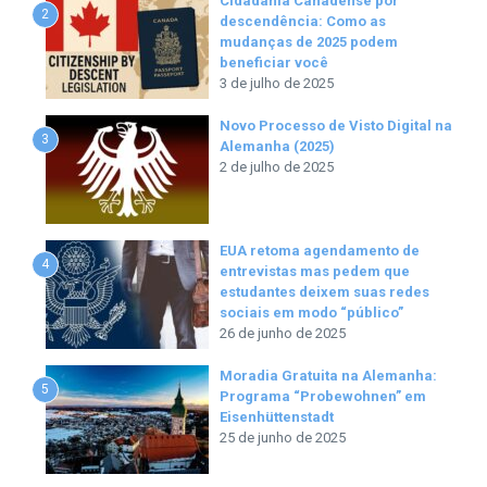
Cidadania Canadense por
2
descendência: Como as
mudanças de 2025 podem
beneficiar você
3 de julho de 2025
Novo Processo de Visto Digital na
3
Alemanha (2025)
2 de julho de 2025
EUA retoma agendamento de
4
entrevistas mas pedem que
estudantes deixem suas redes
sociais em modo “público”
26 de junho de 2025
Moradia Gratuita na Alemanha:
5
Programa “Probewohnen” em
Eisenhüttenstadt
25 de junho de 2025