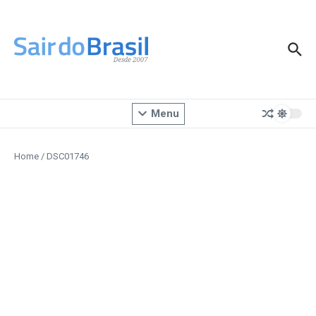
Ir para o conteúdo
Menu
Home
/
DSC01746