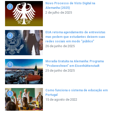
Novo Processo de Visto Digital na
3
Alemanha (2025)
2 de julho de 2025
EUA retoma agendamento de entrevistas
4
mas pedem que estudantes deixem suas
redes sociais em modo “público”
26 de junho de 2025
Moradia Gratuita na Alemanha: Programa
5
“Probewohnen” em Eisenhüttenstadt
25 de junho de 2025
Como funciona o sistema de educação em
6
Portugal
15 de agosto de 2022