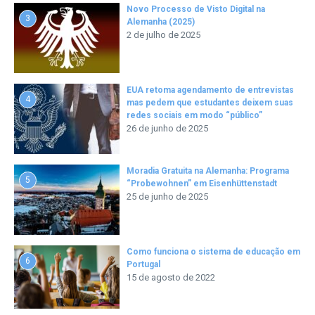
Novo Processo de Visto Digital na
3
Alemanha (2025)
2 de julho de 2025
EUA retoma agendamento de entrevistas
4
mas pedem que estudantes deixem suas
redes sociais em modo “público”
26 de junho de 2025
Moradia Gratuita na Alemanha: Programa
5
“Probewohnen” em Eisenhüttenstadt
25 de junho de 2025
Como funciona o sistema de educação em
6
Portugal
15 de agosto de 2022