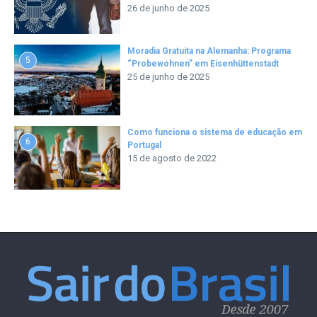
26 de junho de 2025
Moradia Gratuita na Alemanha: Programa
5
“Probewohnen” em Eisenhüttenstadt
25 de junho de 2025
Como funciona o sistema de educação em
6
Portugal
15 de agosto de 2022