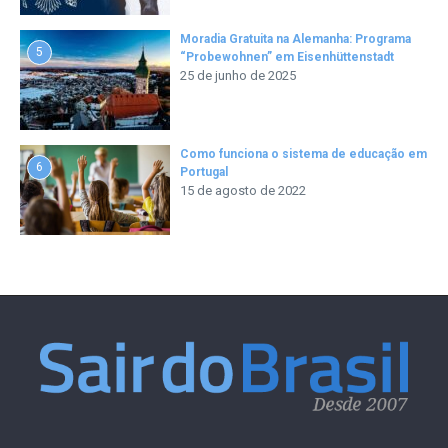
Moradia Gratuita na Alemanha: Programa
5
“Probewohnen” em Eisenhüttenstadt
25 de junho de 2025
Como funciona o sistema de educação em
6
Portugal
15 de agosto de 2022