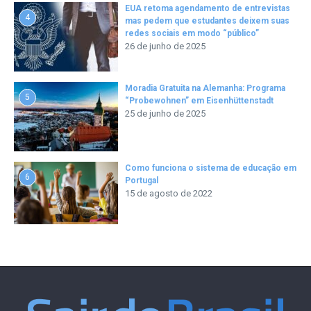
EUA retoma agendamento de entrevistas
4
mas pedem que estudantes deixem suas
redes sociais em modo “público”
26 de junho de 2025
Moradia Gratuita na Alemanha: Programa
5
“Probewohnen” em Eisenhüttenstadt
25 de junho de 2025
Como funciona o sistema de educação em
6
Portugal
15 de agosto de 2022