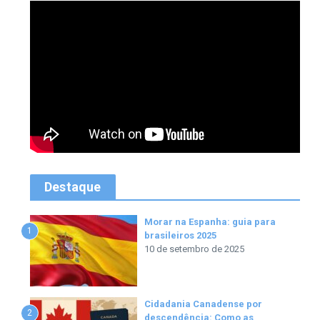
Destaque
Morar na Espanha: guia para
1
brasileiros 2025
10 de setembro de 2025
Cidadania Canadense por
2
descendência: Como as