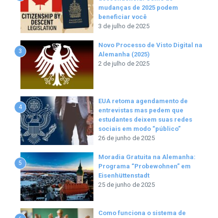
mudanças de 2025 podem
beneficiar você
3 de julho de 2025
Novo Processo de Visto Digital na
3
Alemanha (2025)
2 de julho de 2025
EUA retoma agendamento de
4
entrevistas mas pedem que
estudantes deixem suas redes
sociais em modo “público”
26 de junho de 2025
Moradia Gratuita na Alemanha:
5
Programa “Probewohnen” em
Eisenhüttenstadt
25 de junho de 2025
Como funciona o sistema de