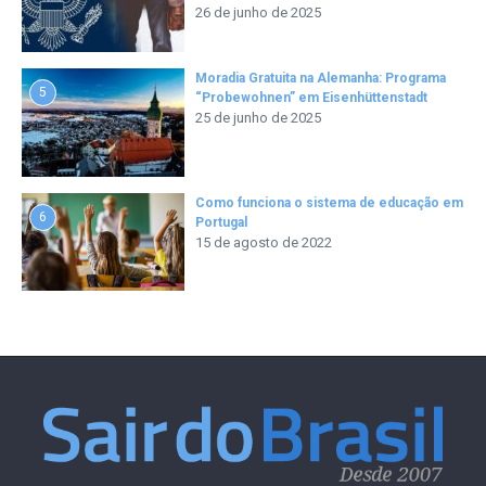
26 de junho de 2025
Moradia Gratuita na Alemanha: Programa
5
“Probewohnen” em Eisenhüttenstadt
25 de junho de 2025
Como funciona o sistema de educação em
6
Portugal
15 de agosto de 2022