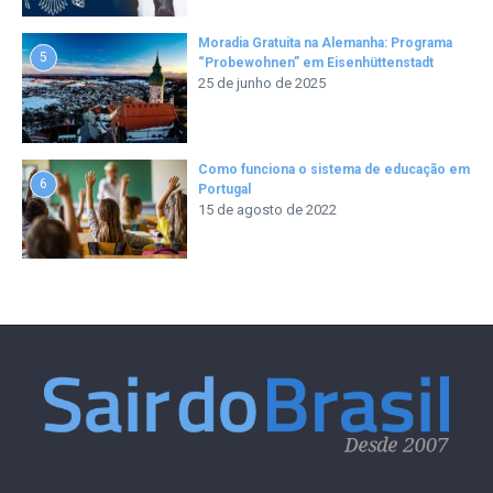
Moradia Gratuita na Alemanha: Programa
5
“Probewohnen” em Eisenhüttenstadt
25 de junho de 2025
Como funciona o sistema de educação em
6
Portugal
15 de agosto de 2022