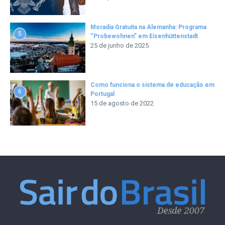
Moradia Gratuita na Alemanha: Programa
5
“Probewohnen” em Eisenhüttenstadt
25 de junho de 2025
Como funciona o sistema de educação em
6
Portugal
15 de agosto de 2022