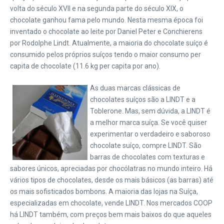
volta do século XVII e na segunda parte do século XIX, o
chocolate ganhou fama pelo mundo. Nesta mesma época foi
inventado o chocolate ao leite por Daniel Peter e Conchierens
por Rodolphe Lindt. Atualmente, a maioria do chocolate suíço é
consumido pelos próprios suíços tendo o maior consumo per
capita de chocolate (11.6 kg per capita por ano).
As duas marcas clássicas de
chocolates suíços são a LINDT e a
Toblerone. Mas, sem dúvida, a LINDT é
a melhor marca suíça. Se você quiser
experimentar o verdadeiro e saboroso
chocolate suíço, compre LINDT. São
barras de chocolates com texturas e
sabores únicos, apreciadas por chocólatras no mundo inteiro. Há
vários tipos de chocolates, desde os mais básicos (as barras) até
os mais sofisticados bombons. A maioria das lojas na Suíça,
especializadas em chocolate, vende LINDT. Nos mercados COOP
há LINDT também, com preços bem mais baixos do que aqueles