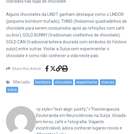
cobrados nas lojas de chocolate.
Alguns chocolates da LINDT ganham destaque como o LINDOR
(pequeno bombom trufado); THINS (finíssimos quadradinhos de
chocolate para serem consumidos após as refeições com café
ou licor); GOLD BUNNY (tradicionais coelhinhos de chocolate);
GOLD CAN (tradicional leiteira dourada com símbolos do folclore
suíço) entre outras. Visitar a Suíça sem experimentar o
chocolate é como não conhecer a vida neste país.
Share this Article
Marcado:
bombons
chocolate
experimente
marcas
suíça
<p style="text-align: justify;">"Fisioterapeuta.
Doutoranda em Neurociências na Suíça. Viciada
em livros, café e fotografia. Viajante
incontrolável, adora conhecer lugares novos e