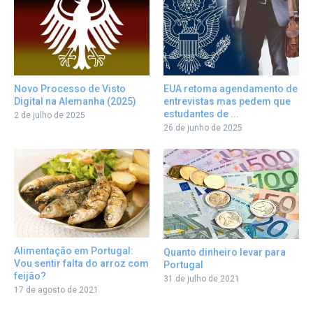
Novo Processo de Visto
EUA retoma agendamento de
Digital na Alemanha (2025)
entrevistas mas pedem que
estudantes de ...
2 de julho de 2025
26 de junho de 2025
Alimentação em Portugal:
Quanto dinheiro levar para
Vou sentir falta do arroz com
Portugal
feijão?
31 de julho de 2021
17 de agosto de 2021