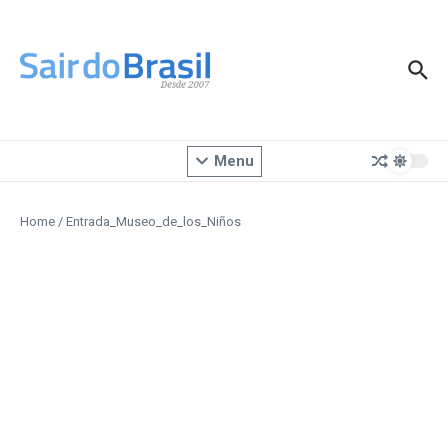
Ir para o conteúdo
Menu
Home
/
Entrada_Museo_de_los_Niños