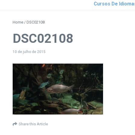
Cursos De Idioma
Home
/
DSC02108
DSC02108
10 de julho de 2015
Share this Article