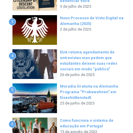
beneficiar você
3 de julho de 2025
Novo Processo de Visto Digital na
3
Alemanha (2025)
2 de julho de 2025
EUA retoma agendamento de
4
entrevistas mas pedem que
estudantes deixem suas redes
sociais em modo “público”
26 de junho de 2025
Moradia Gratuita na Alemanha:
5
Programa “Probewohnen” em
Eisenhüttenstadt
25 de junho de 2025
Como funciona o sistema de
6
educação em Portugal
15 de agosto de 2022