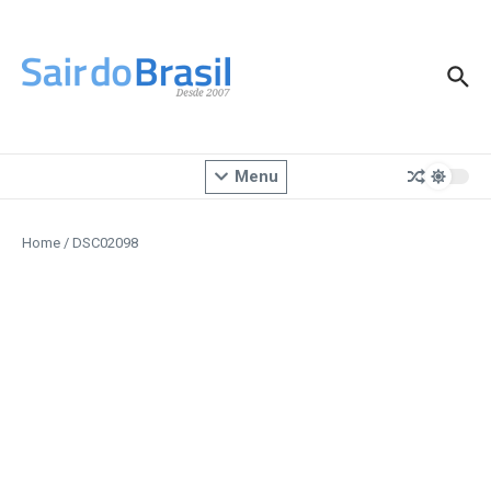
Ir para o conteúdo
Menu
Home
/
DSC02098