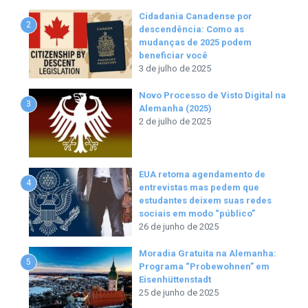
Cidadania Canadense por
2
descendência: Como as
mudanças de 2025 podem
beneficiar você
3 de julho de 2025
Novo Processo de Visto Digital na
3
Alemanha (2025)
2 de julho de 2025
EUA retoma agendamento de
4
entrevistas mas pedem que
estudantes deixem suas redes
sociais em modo “público”
26 de junho de 2025
Moradia Gratuita na Alemanha:
5
Programa “Probewohnen” em
Eisenhüttenstadt
25 de junho de 2025