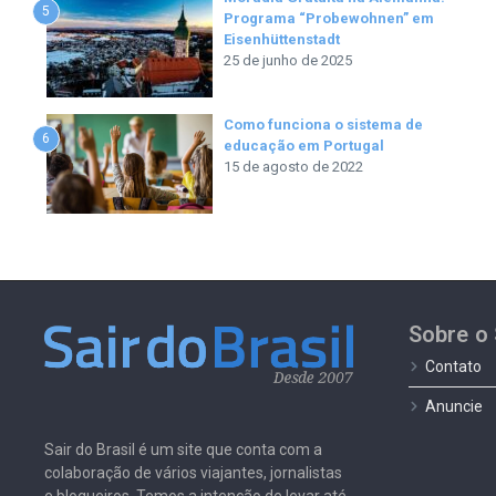
5
Programa “Probewohnen” em
Eisenhüttenstadt
25 de junho de 2025
Como funciona o sistema de
6
educação em Portugal
15 de agosto de 2022
Sobre o 
Contato
Anuncie
Sair do Brasil é um site que conta com a
colaboração de vários viajantes, jornalistas
e blogueiros. Temos a intenção de levar até