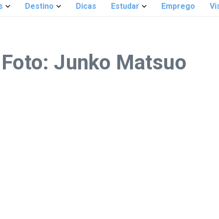
s
Destino
Dicas
Estudar
Emprego
Vi
 Foto: Junko Matsuo