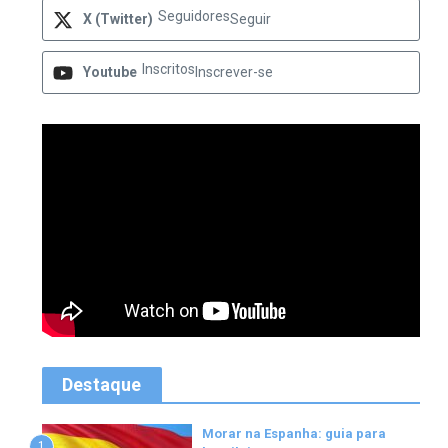
Seguidores
X (Twitter)
Seguir
Inscritos
Youtube
Inscrever-se
Destaque
Morar na Espanha: guia para
1