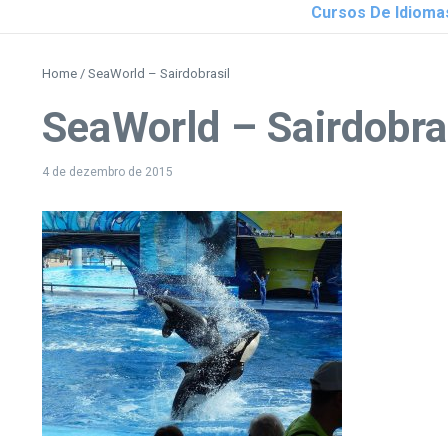
Cursos De Idioma
Home
/
SeaWorld – Sairdobrasil
SeaWorld – Sairdobra
4 de dezembro de 2015