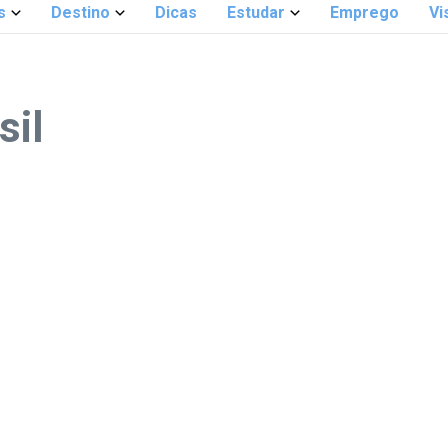
s
Destino
Dicas
Estudar
Emprego
Vi
sil