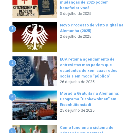
mudanças de 2025 podem
beneficiar você
3 de julho de 2025
Novo Processo de Visto Digital na
3
Alemanha (2025)
2 de julho de 2025
EUA retoma agendamento de
4
entrevistas mas pedem que
estudantes deixem suas redes
sociais em modo “público”
26 de junho de 2025
Moradia Gratuita na Alemanha:
5
Programa “Probewohnen” em
Eisenhüttenstadt
25 de junho de 2025
Como funciona o sistema de
6