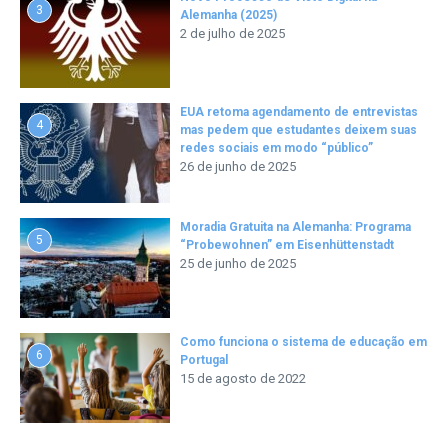
3
Alemanha (2025)
2 de julho de 2025
EUA retoma agendamento de entrevistas
4
mas pedem que estudantes deixem suas
redes sociais em modo “público”
26 de junho de 2025
Moradia Gratuita na Alemanha: Programa
5
“Probewohnen” em Eisenhüttenstadt
25 de junho de 2025
Como funciona o sistema de educação em
6
Portugal
15 de agosto de 2022