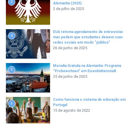
3
Alemanha (2025)
2 de julho de 2025
EUA retoma agendamento de entrevistas
4
mas pedem que estudantes deixem suas
redes sociais em modo “público”
26 de junho de 2025
Moradia Gratuita na Alemanha: Programa
5
“Probewohnen” em Eisenhüttenstadt
25 de junho de 2025
Como funciona o sistema de educação em
6
Portugal
15 de agosto de 2022