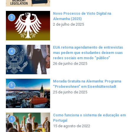
Novo Processo de Visto Digital na
3
Alemanha (2025)
2 de julho de 2025
EUA retoma agendamento de entrevistas
4
mas pedem que estudantes deixem suas
redes sociais em modo “público”
26 de junho de 2025
Moradia Gratuita na Alemanha: Programa
5
“Probewohnen” em Eisenhüttenstadt
25 de junho de 2025
Como funciona o sistema de educação em
6
Portugal
15 de agosto de 2022