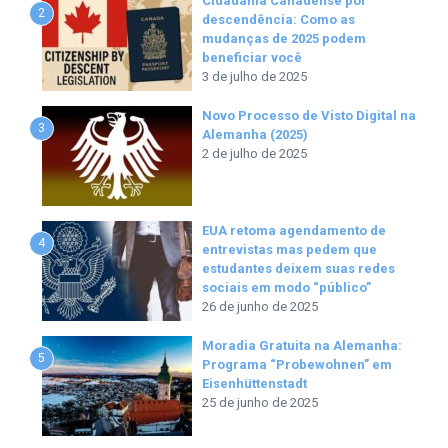
Cidadania Canadense por
2
descendência: Como as
mudanças de 2025 podem
beneficiar você
3 de julho de 2025
Novo Processo de Visto Digital na
3
Alemanha (2025)
2 de julho de 2025
EUA retoma agendamento de
4
entrevistas mas pedem que
estudantes deixem suas redes
sociais em modo “público”
26 de junho de 2025
Moradia Gratuita na Alemanha:
5
Programa “Probewohnen” em
Eisenhüttenstadt
25 de junho de 2025