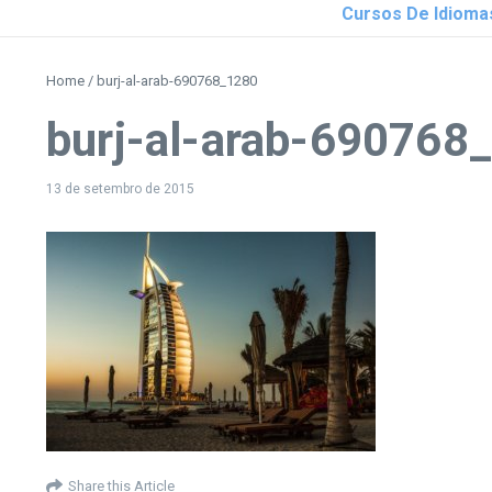
Cursos De Idioma
Home
/
burj-al-arab-690768_1280
burj-al-arab-690768
13 de setembro de 2015
Share this Article