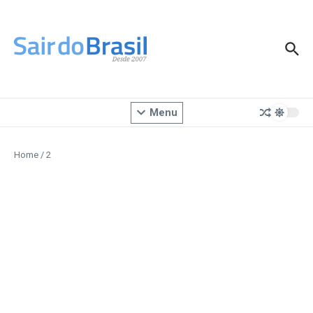
Ir para o conteúdo
Menu
Home
/
2