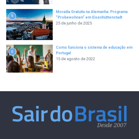
Moradia Gratuita na Alemanha: Programa
5
“Probewohnen” em Eisenhüttenstadt
25 de junho de 2025
Como funciona o sistema de educação em
6
Portugal
15 de agosto de 2022