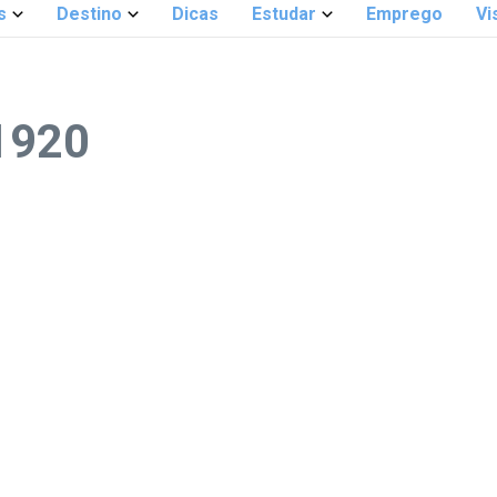
s
Destino
Dicas
Estudar
Emprego
Vi
1920