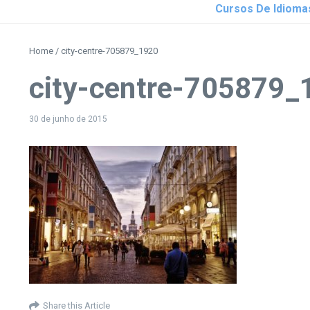
Cursos De Idioma
Home
/
city-centre-705879_1920
city-centre-705879_
30 de junho de 2015
Share this Article