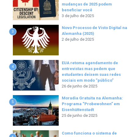
mudanças de 2025 podem
beneficiar você
3 de julho de 2025
Novo Processo de Visto Digital na
3
Alemanha (2025)
2 de julho de 2025
EUA retoma agendamento de
4
entrevistas mas pedem que
estudantes deixem suas redes
sociais em modo “público”
26 de junho de 2025
Moradia Gratuita na Alemanha:
5
Programa “Probewohnen” em
Eisenhüttenstadt
25 de junho de 2025
Como funciona o sistema de
6