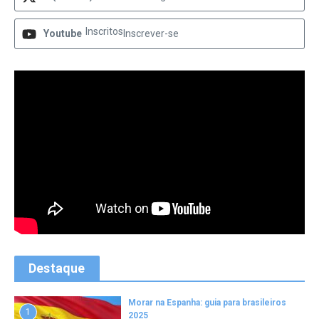
Inscritos
Youtube
Inscrever-se
Destaque
Morar na Espanha: guia para brasileiros
1
2025