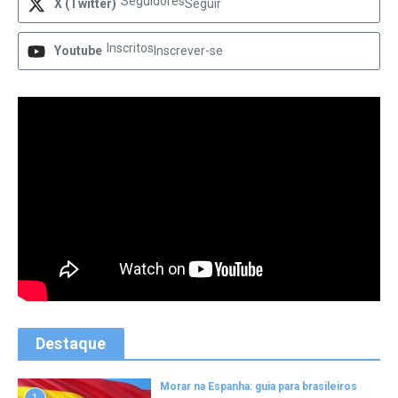
Seguidores
X (Twitter)
Seguir
Inscritos
Youtube
Inscrever-se
Destaque
Morar na Espanha: guia para brasileiros
1