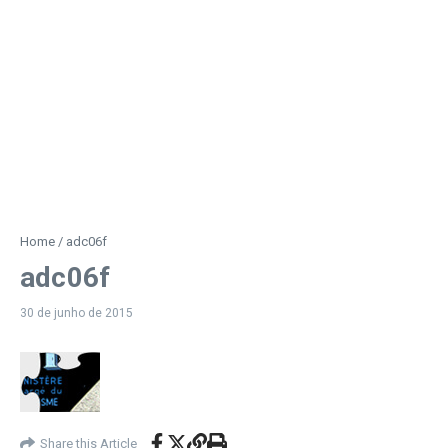
Home
/
adc06f
adc06f
30 de junho de 2015
Share this Article