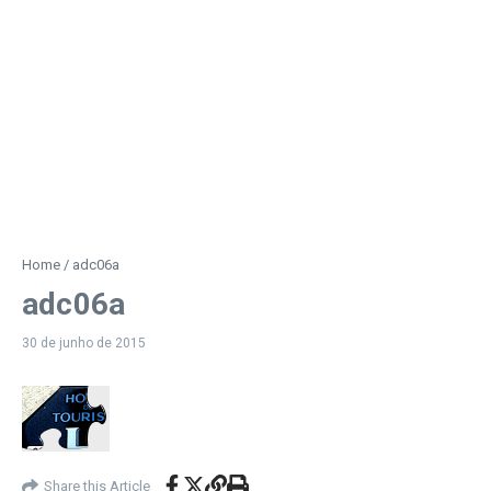
Home
/
adc06a
adc06a
30 de junho de 2015
Share this Article