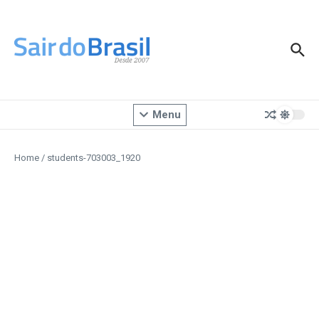
Ir para o conteúdo
Menu
Home
/
students-703003_1920