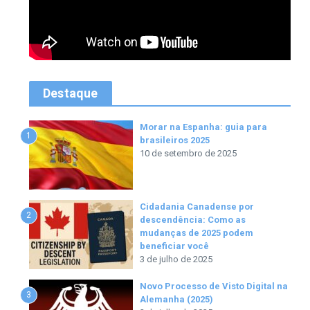
Destaque
Morar na Espanha: guia para
1
brasileiros 2025
10 de setembro de 2025
Cidadania Canadense por
2
descendência: Como as
mudanças de 2025 podem
beneficiar você
3 de julho de 2025
Novo Processo de Visto Digital na
3
Alemanha (2025)