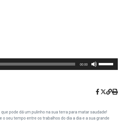
Use
00:00
as
setas
para
cima
ou
para
baixo
e que pode dá um pulinho na sua terra para matar saudade!
para
o seu tempo entre os trabalhos do dia a dia e a sua grande
aumentar
ou