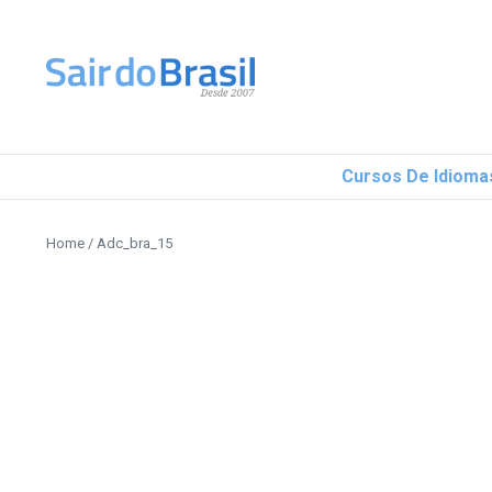
Ir para o conteúdo
Cursos De Idioma
Home
/
Adc_bra_15