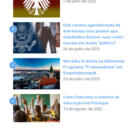
2 de julho de 2025
EUA retoma agendamento de
4
entrevistas mas pedem que
estudantes deixem suas redes
sociais em modo “público”
26 de junho de 2025
Moradia Gratuita na Alemanha:
5
Programa “Probewohnen” em
Eisenhüttenstadt
25 de junho de 2025
Como funciona o sistema de
6
educação em Portugal
15 de agosto de 2022