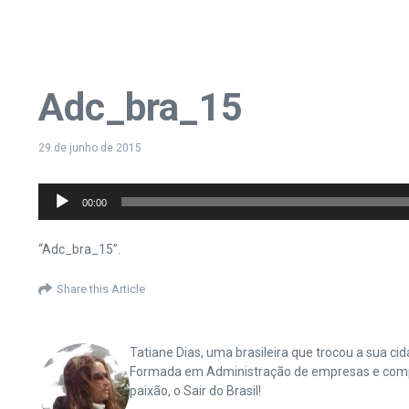
Adc_bra_15
29 de junho de 2015
Tocador
00:00
de
áudio
“Adc_bra_15”.
Share this Article
Tatiane Dias, uma brasileira que trocou a sua 
Formada em Administração de empresas e complet
paixão, o Sair do Brasil!