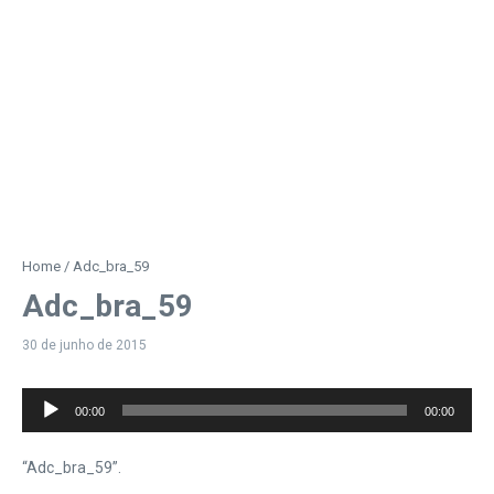
Home
/
Adc_bra_59
Adc_bra_59
30 de junho de 2015
Tocador
00:00
00:00
de
áudio
“Adc_bra_59”.