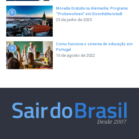
Moradia Gratuita na Alemanha: Programa
5
“Probewohnen” em Eisenhüttenstadt
25 de junho de 2025
Como funciona o sistema de educação em
6
Portugal
15 de agosto de 2022