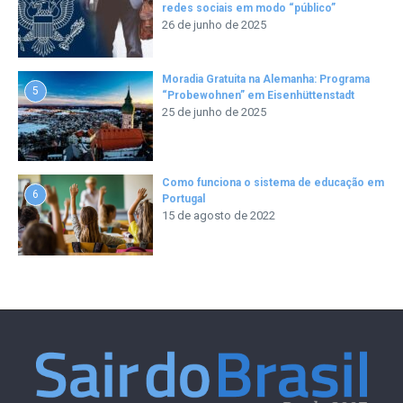
redes sociais em modo “público”
26 de junho de 2025
Moradia Gratuita na Alemanha: Programa
5
“Probewohnen” em Eisenhüttenstadt
25 de junho de 2025
Como funciona o sistema de educação em
6
Portugal
15 de agosto de 2022