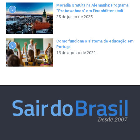
Moradia Gratuita na Alemanha: Programa
5
“Probewohnen” em Eisenhüttenstadt
25 de junho de 2025
Como funciona o sistema de educação em
6
Portugal
15 de agosto de 2022