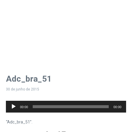
Adc_bra_51
30 de junho de 2015
Tocador
00:00
00:00
de
áudio
“Adc_bra_51”.