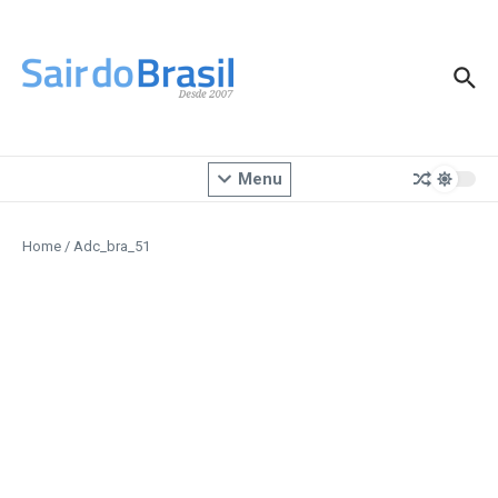
Ir para o conteúdo
Menu
Home
/
Adc_bra_51