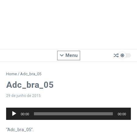
Menu
Home
/
Adc_bra_05
Adc_bra_05
29 de junho de 2015
Tocador
00:00
00:00
de
áudio
“Adc_bra_05”.