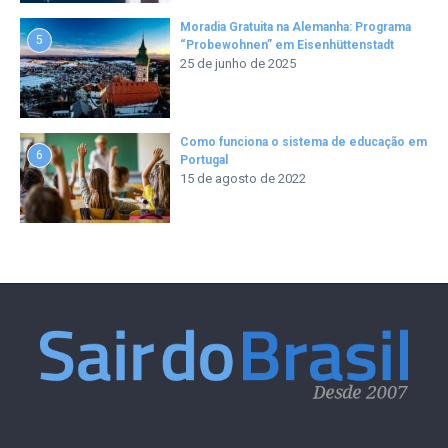
Moradia Gratuita na Alemanha: Programa
5
“Probewohnen” em Eisenhüttenstadt
25 de junho de 2025
Como funciona o sistema de educação em
6
Portugal
15 de agosto de 2022