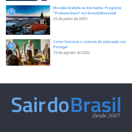
Moradia Gratuita na Alemanha: Programa
5
“Probewohnen” em Eisenhüttenstadt
25 de junho de 2025
Como funciona o sistema de educação em
6
Portugal
15 de agosto de 2022