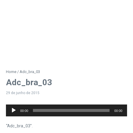
Home
/
Adc_bra_03
Adc_bra_03
29 de junho de 2015
Tocador
00:00
00:00
de
áudio
“Adc_bra_03”.