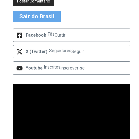
Sair do Brasil
Fãs
Facebook
Curtir
Seguidores
X (Twitter)
Seguir
Inscritos
Youtube
Inscrever-se