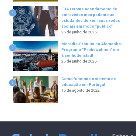
EUA retoma agendamento de
4
entrevistas mas pedem que
estudantes deixem suas redes
sociais em modo “público”
26 de junho de 2025
Moradia Gratuita na Alemanha:
5
Programa “Probewohnen” em
Eisenhüttenstadt
25 de junho de 2025
Como funciona o sistema de
6
educação em Portugal
15 de agosto de 2022